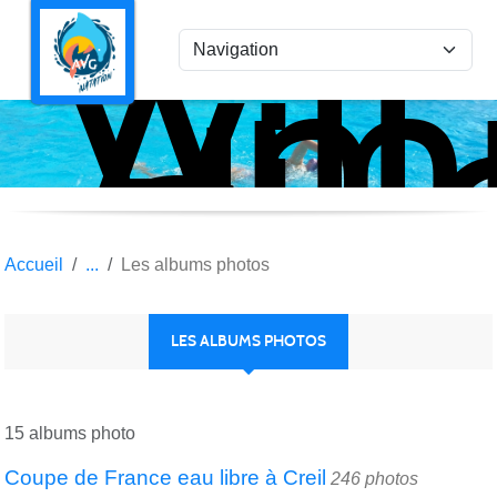
Ami
Panneau de gestion des cookies
Vil
la
Gar
Nat
Accueil
Les albums photos
LES ALBUMS PHOTOS
15 albums photo
Coupe de France eau libre à Creil
246 photos