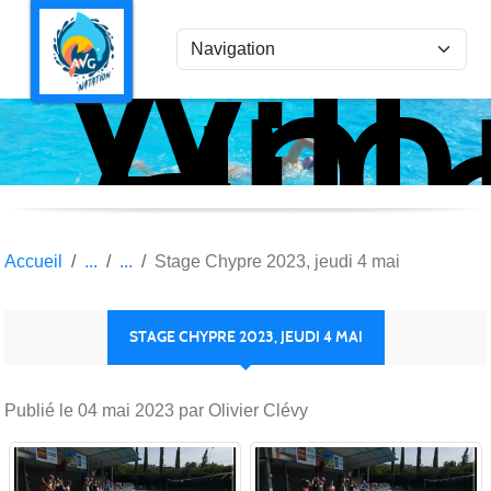
Ami
Panneau de gestion des cookies
Vil
la
Gar
Nat
Accueil
Stage Chypre 2023, jeudi 4 mai
STAGE CHYPRE 2023, JEUDI 4 MAI
Publié le
04 mai 2023
par Olivier Clévy