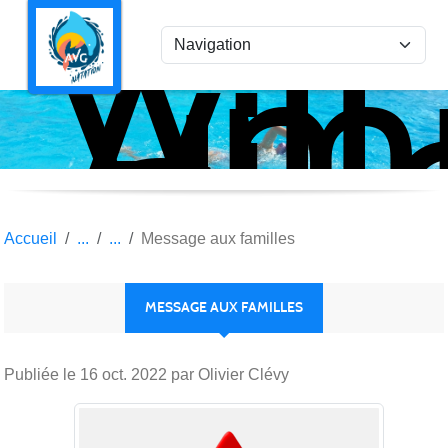
Ami
Panneau de gestion des cookies
Vil
la
Gar
Nat
Accueil
Message aux familles
MESSAGE AUX FAMILLES
Publiée le
16 oct. 2022
par Olivier Clévy