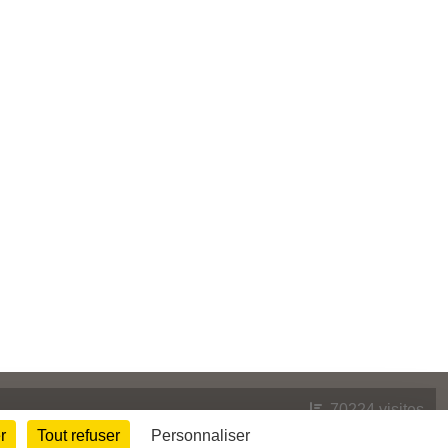
70224
visites
r
Tout refuser
Personnaliser