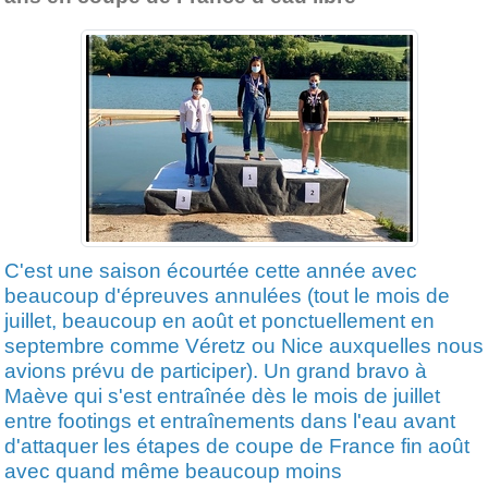
C'est une saison écourtée cette année avec
beaucoup d'épreuves annulées (tout le mois de
juillet, beaucoup en août et ponctuellement en
septembre comme Véretz ou Nice auxquelles nous
avions prévu de participer). Un grand bravo à
Maève qui s'est entraînée dès le mois de juillet
entre footings et entraînements dans l'eau avant
d'attaquer les étapes de coupe de France fin août
avec quand même beaucoup moins