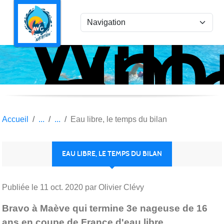
Ami
Panneau de gestion des cookies
Vil
la
Gar
Nat
Accueil
Eau libre, le temps du bilan
EAU LIBRE, LE TEMPS DU BILAN
Publiée le
11 oct. 2020
par Olivier Clévy
Bravo à Maève qui termine 3e nageuse de 16
ans en coupe de France d'eau libre