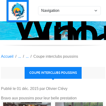
Ami
Panneau de gestion des cookies
Vil
la
Gar
Nat
Accueil
Coupe interclubs poussins
COUPE INTERCLUBS POUSSINS
Publié le
01 déc. 2015
par Olivier Clévy
Bravo aux poussins pour leur belle prestation